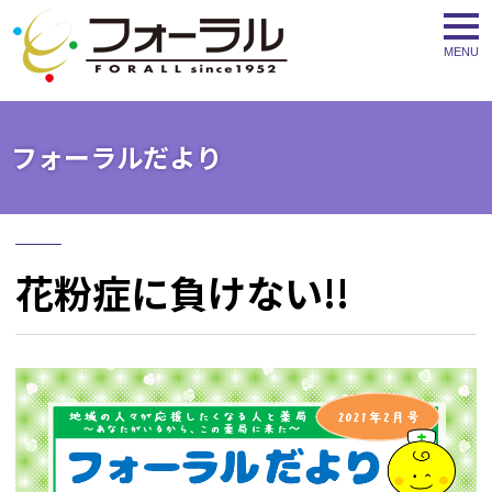
togg
navi
フォーラルだより
花粉症に負けない!!