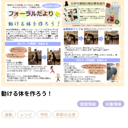
動ける体を作ろう！
健康情報
栄養情報
運動
レシピ
予防
季節の注意