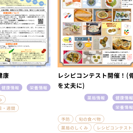
健康
レシピコンテスト開催！(
を丈夫に)
健康情報
栄養情報
薬局情報
健康情
み
栄養情
日・週間
予防
旬の食べ物
薬局のしくみ
レシピコンテスト