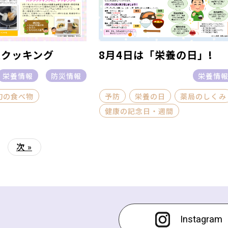
防災クッキング
8月4日は「栄養の日」!
栄養情報
防災情報
栄養情
旬の食べ物
予防
栄養の日
薬局のしくみ
健康の記念日・週間
|
次 »
Instagram