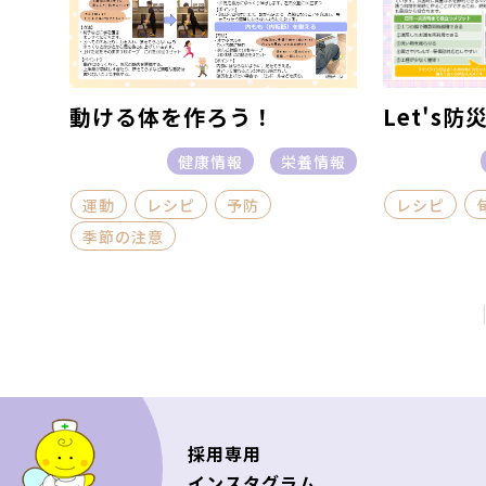
Let's
動ける体を作ろう！
健康情報
栄養情報
レシピ
運動
レシピ
予防
季節の注意
採用専用
インスタグラム