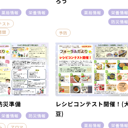
ろう
薬局情報
栄養情報
薬局情報
栄養情
防災情
テスト
週間
予防
防災準備
レシピコンテスト開催！(
豆)
栄養情報
防災情報
薬局情報
栄養情
み
アロマ