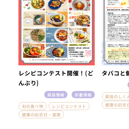
レシピコンテスト開催！(ど
タバコと
んぶり)
薬局情報
栄養情報
薬局のしく
健康の記念
旬の食べ物
レシピコンテスト
健康の記念日・週間